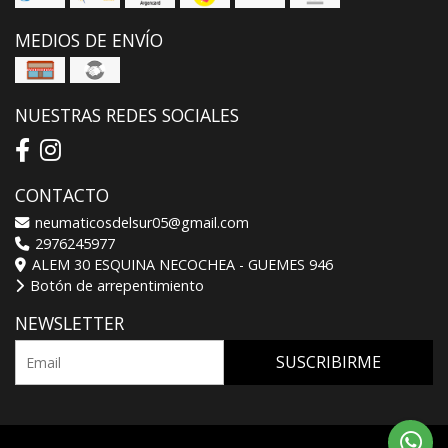
MEDIOS DE ENVÍO
NUESTRAS REDES SOCIALES
CONTACTO
neumaticosdelsur05@gmail.com
2976245977
ALEM 30 ESQUINA NECOCHEA - GUEMES 946
Botón de arrepentimiento
NEWSLETTER
SUSCRIBIRME