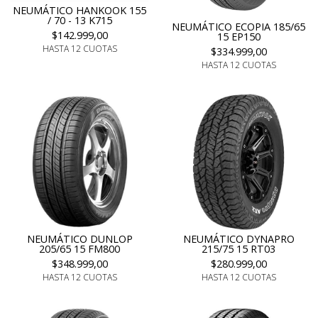
NEUMÁTICO HANKOOK 155
/ 70 - 13 K715
NEUMÁTICO ECOPIA 185/65
$142.999,00
15 EP150
HASTA 12 CUOTAS
$334.999,00
HASTA 12 CUOTAS
NEUMÁTICO DUNLOP
NEUMÁTICO DYNAPRO
205/65 15 FM800
215/75 15 RT03
$348.999,00
$280.999,00
HASTA 12 CUOTAS
HASTA 12 CUOTAS