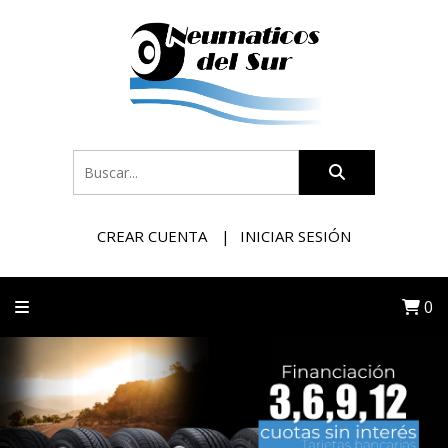
CREAR CUENTA
INICIAR SESIÓN
0