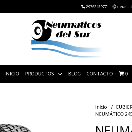
2976245977
neumati
INICIO
PRODUCTOS
BLOG
CONTACTO
0
Inicio
CUBIE
NEUMÁTICO 245
NEUMÁ