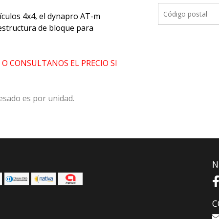
ículos 4x4, el dynapro AT-m
estructura de bloque para
 O CONSULTANOS EL PRECIO SI
presado es por unidad.
N
C